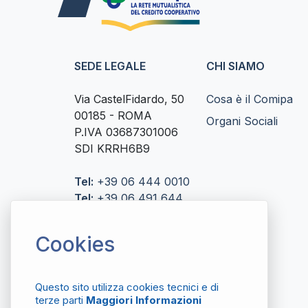
SEDE LEGALE
CHI SIAMO
Via CastelFidardo, 50
Cosa è il Comipa
00185 - ROMA
Organi Sociali
P.IVA 03687301006
SDI KRRH6B9
Tel:
+39 06 444 0010
Tel:
+39 06 491 644
Fax:
+39 06 493 863
57
Cookies
segreteria@comipaonline.it
postmaster@pec.comipaonline.it
Questo sito utilizza cookies tecnici e di
terze parti
Maggiori Informazioni